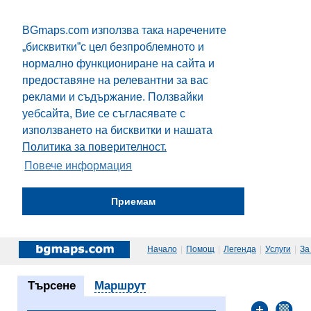
BGmaps.com използва така наречените
„бисквитки”с цел безпроблемното и
нормално функциониране на сайта и
предоставяне на релевантни за вас
реклами и съдържание. Ползвайки
уебсайта, Вие се съгласявате с
използването на бисквитки и нашата
Политика за поверителност.
Повече информация
Приемам
Начало
|
Помощ
|
Легенда
|
Услуги
|
За
Търсене
Маршрут