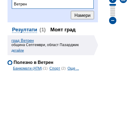
Резултати
(1)
Моят град
град Ветрен
община Септември, област Пазарджик
детайли
Полезно в Ветрен
Банкомати (ATM)
(1)
Спорт
(2)
Още ...