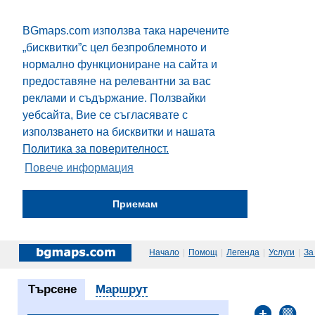
BGmaps.com използва така наречените
„бисквитки”с цел безпроблемното и
нормално функциониране на сайта и
предоставяне на релевантни за вас
реклами и съдържание. Ползвайки
уебсайта, Вие се съгласявате с
използването на бисквитки и нашата
Политика за поверителност.
Повече информация
Приемам
Начало
|
Помощ
|
Легенда
|
Услуги
|
За
Търсене
Маршрут