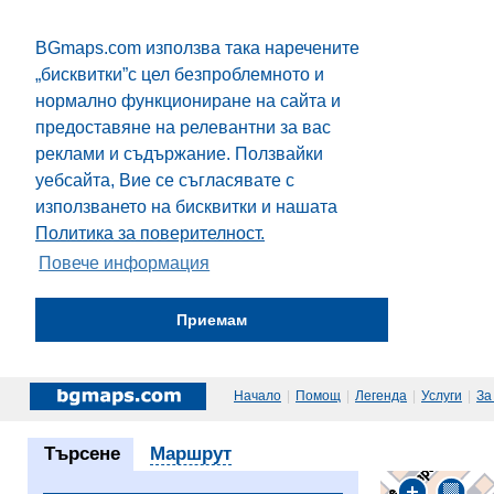
BGmaps.com използва така наречените
„бисквитки”с цел безпроблемното и
нормално функциониране на сайта и
предоставяне на релевантни за вас
реклами и съдържание. Ползвайки
уебсайта, Вие се съгласявате с
използването на бисквитки и нашата
Политика за поверителност.
Повече информация
Приемам
Начало
|
Помощ
|
Легенда
|
Услуги
|
За
Търсене
Маршрут