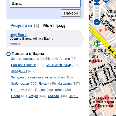
Резултати
(1)
Моят град
град Варна
община Варна, област Варна
детайли
Полезно в Варна
Зони за паркиране
(1)
Billa
(14)
Аптеки
(98)
Банкови клонове
(108)
Банкомати (ATM)
(283)
Заведения
(462)
Зарядни станции за електромобили
(115)
Зъболекари
(290)
Лекари
(45)
Магазини
(357)
Нотариуси
(42)
Полицейски камери
(30)
Спорт
(61)
Услуги
(444)
Хотели
(146)
Още ...