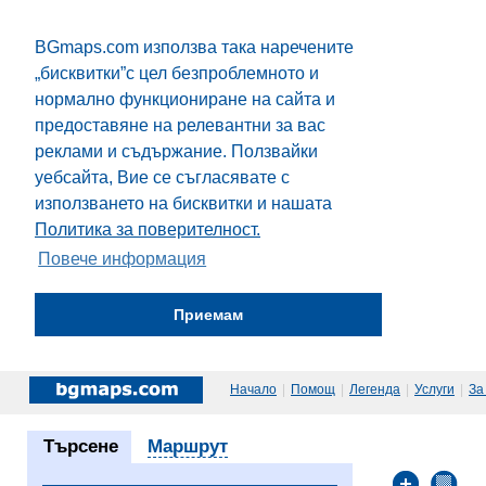
BGmaps.com използва така наречените
„бисквитки”с цел безпроблемното и
нормално функциониране на сайта и
предоставяне на релевантни за вас
реклами и съдържание. Ползвайки
уебсайта, Вие се съгласявате с
използването на бисквитки и нашата
Политика за поверителност.
Повече информация
Приемам
Начало
|
Помощ
|
Легенда
|
Услуги
|
За
Търсене
Маршрут