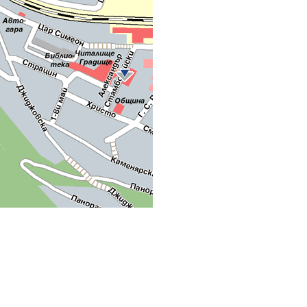
рафичен дизайн
BSH
, Ползваемост
Лукрат
, Реализация
Datecs GIS Center