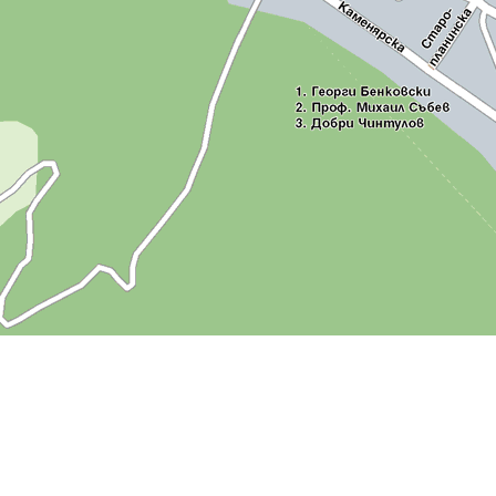
00 m
ст
—
Политика за бисквитките
Г