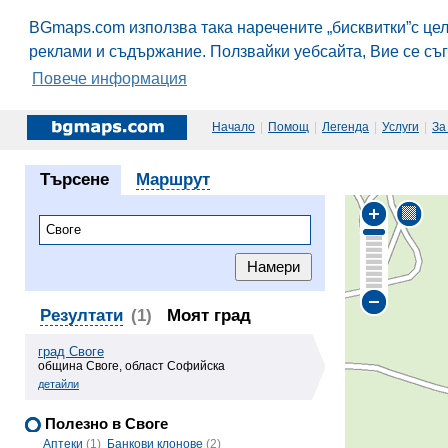
BGmaps.com използва така наречените „бисквитки”с це
реклами и съдържание. Ползвайки уебсайта, Вие се съ
Повече информация
Начало
|
Помощ
|
Легенда
|
Услуги
|
За
Търсене
Маршрут
Резултати
(1)
Моят град
град Своге
община Своге, област Софийска
детайли
Полезно в Своге
Аптеки
(1)
Банкови клонове
(2)