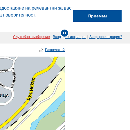
едоставяне на релевантни за вас
а поверителност.
Приемам
Служебно съобщение
|
Вход
|
Регистрация
|
Защо регистрация?
Разпечатай