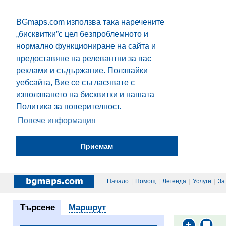
BGmaps.com използва така наречените
„бисквитки”с цел безпроблемното и
нормално функциониране на сайта и
предоставяне на релевантни за вас
реклами и съдържание. Ползвайки
уебсайта, Вие се съгласявате с
използването на бисквитки и нашата
Политика за поверителност.
Повече информация
Приемам
Начало
|
Помощ
|
Легенда
|
Услуги
|
За
Търсене
Маршрут