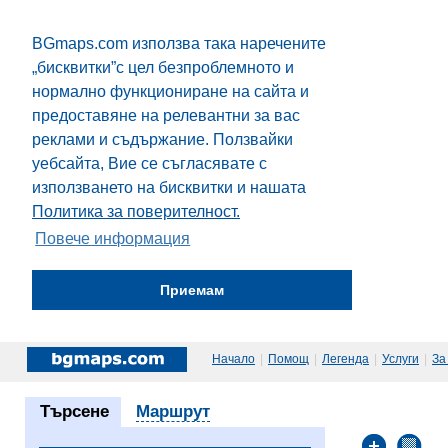
BGmaps.com използва така наречените
„бисквитки”с цел безпроблемното и
нормално функциониране на сайта и
предоставяне на релевантни за вас
реклами и съдържание. Ползвайки
уебсайта, Вие се съгласявате с
използването на бисквитки и нашата
Политика за поверителност.
Повече информация
Приемам
Начало
|
Помощ
|
Легенда
|
Услуги
|
За
Търсене
Маршрут