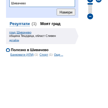
Резултати
(1)
Моят град
град Шивачево
община Твърдица, област Сливен
детайли
Полезно в Шивачево
Банкомати (ATM)
(1)
Спорт
(1)
Още ...