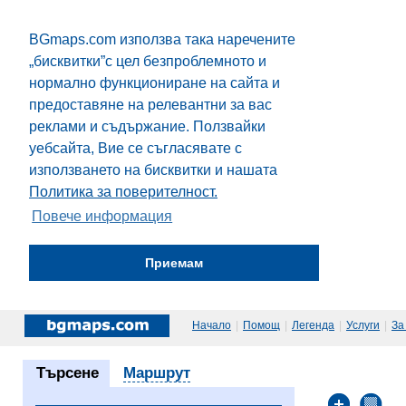
BGmaps.com използва така наречените
„бисквитки”с цел безпроблемното и
нормално функциониране на сайта и
предоставяне на релевантни за вас
реклами и съдържание. Ползвайки
уебсайта, Вие се съгласявате с
използването на бисквитки и нашата
Политика за поверителност.
Повече информация
Приемам
Начало
|
Помощ
|
Легенда
|
Услуги
|
За
Търсене
Маршрут