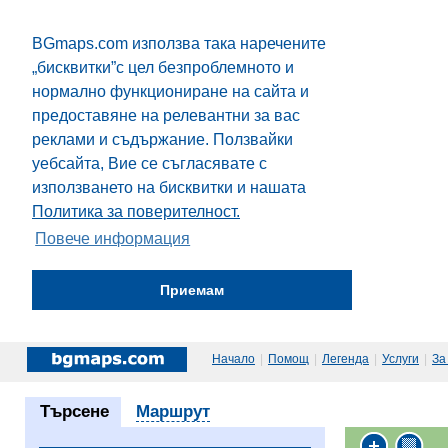
BGmaps.com използва така наречените
„бисквитки”с цел безпроблемното и
нормално функциониране на сайта и
предоставяне на релевантни за вас
реклами и съдържание. Ползвайки
уебсайта, Вие се съгласявате с
използването на бисквитки и нашата
Политика за поверителност.
Повече информация
Приемам
Начало
|
Помощ
|
Легенда
|
Услуги
|
За
Търсене
Маршрут