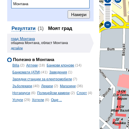
Резултати
(1)
Моят град
град Монтана
община Монтана, област Монтана
детайли
Полезно в Монтана
Billa
(2)
Аптеки
(18)
Банкови клонове
(14)
Банкомати (ATM)
(41)
Заведения
(1)
Зарядни станции за електромобили
(7)
Зъболекари
(40)
Лекари
(2)
Магазини
(36)
Нотариуси
(6)
Полицейски камери
(2)
Спорт
(4)
Услуги
(29)
Хотели
(6)
Още ...