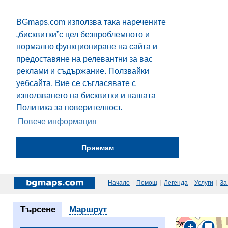
BGmaps.com използва така наречените
„бисквитки”с цел безпроблемното и
нормално функциониране на сайта и
предоставяне на релевантни за вас
реклами и съдържание. Ползвайки
уебсайта, Вие се съгласявате с
използването на бисквитки и нашата
Политика за поверителност.
Повече информация
Приемам
Начало
|
Помощ
|
Легенда
|
Услуги
|
За
Търсене
Маршрут