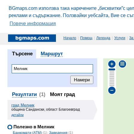
BGmaps.com използва така наречените „бисквитки”с це
реклами и съдържание. Ползвайки уебсайта, Вие се съ
Повече информация
Начало
|
Помощ
|
Легенда
|
Услуги
|
За
Търсене
Маршрут
Резултати
(1)
Моят град
град Мелник
община Сандански, област Благоевград
детайли
Полезно в Мелник
Банкомати (ATM)
(1)
Заведения
(1)