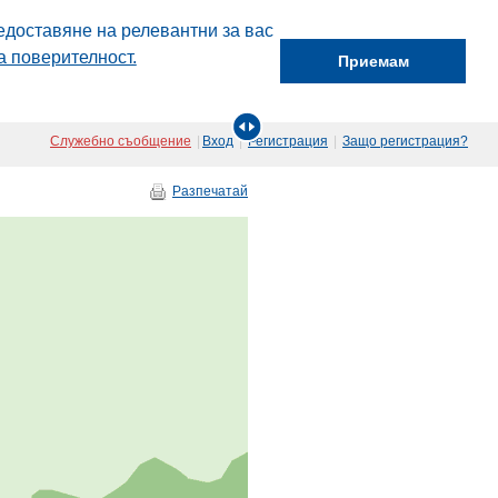
едоставяне на релевантни за вас
а поверителност.
Приемам
Служебно съобщение
|
Вход
|
Регистрация
|
Защо регистрация?
Разпечатай