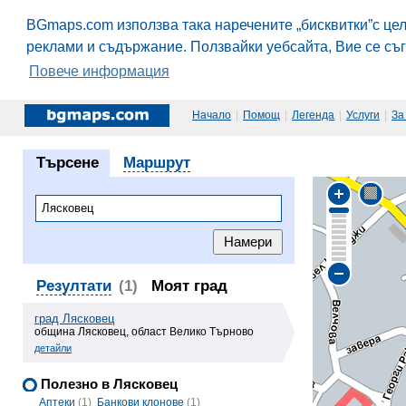
BGmaps.com използва така наречените „бисквитки”с це
реклами и съдържание. Ползвайки уебсайта, Вие се съ
Повече информация
Начало
|
Помощ
|
Легенда
|
Услуги
|
За
Търсене
Маршрут
Резултати
(1)
Моят град
град Лясковец
община Лясковец, област Велико Търново
детайли
Полезно в Лясковец
Аптеки
(1)
Банкови клонове
(1)