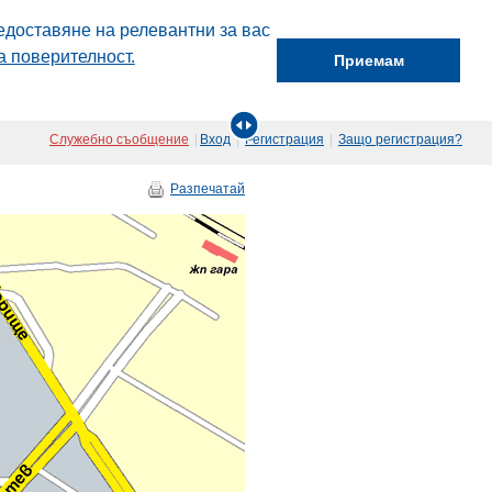
едоставяне на релевантни за вас
а поверителност.
Приемам
Служебно съобщение
|
Вход
|
Регистрация
|
Защо регистрация?
Разпечатай