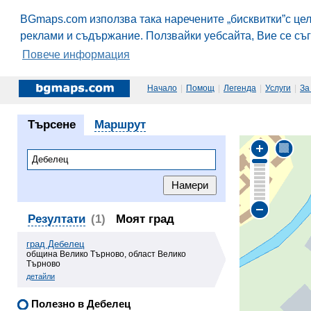
BGmaps.com използва така наречените „бисквитки”с це
реклами и съдържание. Ползвайки уебсайта, Вие се съ
Повече информация
Начало
|
Помощ
|
Легенда
|
Услуги
|
За
Търсене
Маршрут
Резултати
(1)
Моят град
град Дебелец
община Велико Търново, област Велико
Търново
детайли
Полезно в Дебелец