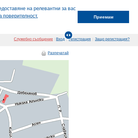
едоставяне на релевантни за вас
а поверителност.
Приемам
Служебно съобщение
|
Вход
|
Регистрация
|
Защо регистрация?
Разпечатай