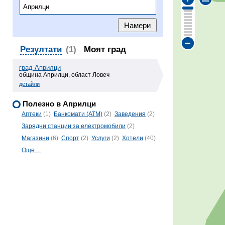
Резултати
(1)
Моят град
град Априлци
община Априлци, област Ловеч
детайли
Полезно в Априлци
Аптеки
(1)
Банкомати (ATM)
(2)
Заведения
(2)
Зарядни станции за електромобили
(2)
Магазини
(6)
Спорт
(2)
Услуги
(2)
Хотели
(40)
Още ...