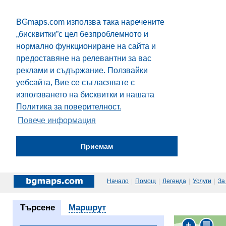
BGmaps.com използва така наречените
„бисквитки”с цел безпроблемното и
нормално функциониране на сайта и
предоставяне на релевантни за вас
реклами и съдържание. Ползвайки
уебсайта, Вие се съгласявате с
използването на бисквитки и нашата
Политика за поверителност.
Повече информация
Приемам
Начало
|
Помощ
|
Легенда
|
Услуги
|
За
Търсене
Маршрут