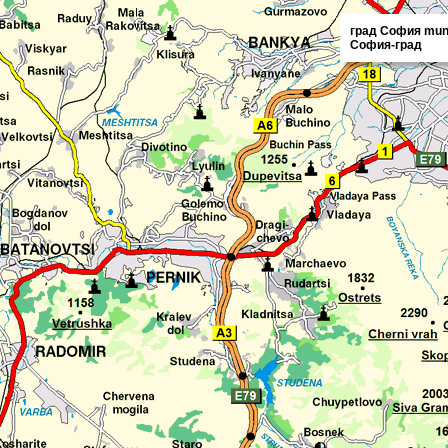
град София muni
София-град