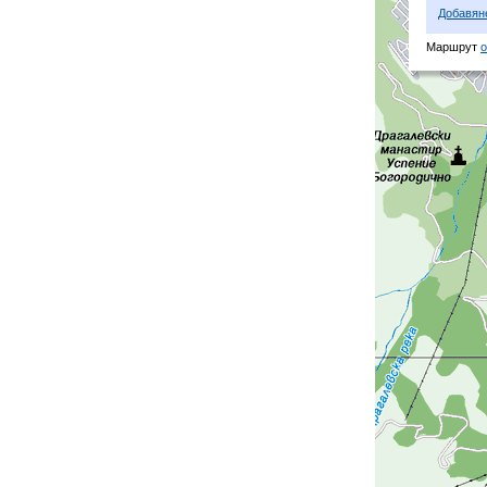
Добавян
Маршрут
о