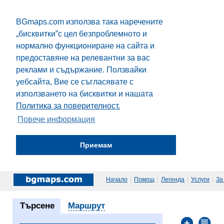
BGmaps.com използва така наречените
„бисквитки”с цел безпроблемното и
нормално функциониране на сайта и
предоставяне на релевантни за вас
реклами и съдържание. Ползвайки
уебсайта, Вие се съгласявате с
използването на бисквитки и нашата
Политика за поверителност.
Повече информация
Приемам
Начало
|
Помощ
|
Легенда
|
Услуги
|
За
Търсене
Маршрут