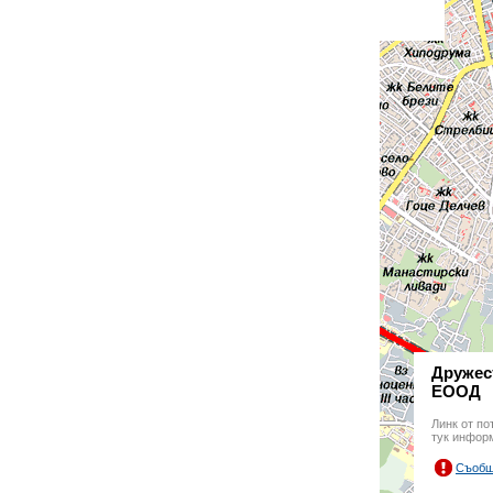
Друже
ЕООД
Линк от по
тук инфор
Съобщ