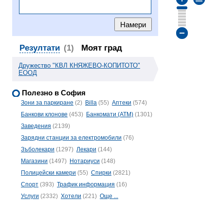
Резултати
(1)
Моят град
Дружество "КВЛ КНЯЖЕВО-КОПИТОТО"
ЕООД
Полезно в София
Зони за паркиране
(2)
Billa
(55)
Аптеки
(574)
Банкови клонове
(453)
Банкомати (ATM)
(1301)
Заведения
(2139)
Зарядни станции за електромобили
(76)
Зъболекари
(1297)
Лекари
(144)
Магазини
(1497)
Нотариуси
(148)
Полицейски камери
(55)
Спирки
(2821)
Спорт
(393)
Трафик информация
(16)
Услуги
(2332)
Хотели
(221)
Още ...