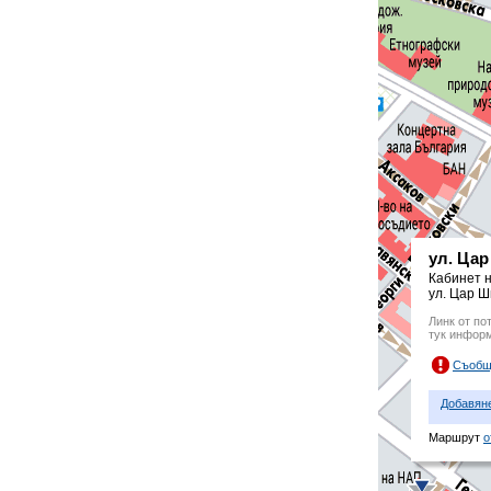
ул. Ца
Кабинет н
ул. Цар 
Линк от по
тук инфор
Съобщ
Добавян
Маршрут
о