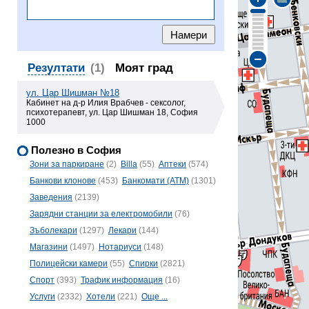
Резултати
(1)
Моят град
ул. Цар Шишман №18
Кабинет на д-р Илия Врабчев - сексолог,
психотерапевт, ул. Цар Шишман 18, София
1000
Полезно в София
Зони за паркиране
(2)
Billa
(55)
Аптеки
(574)
Банкови клонове
(453)
Банкомати (ATM)
(1301)
Заведения
(2139)
Зарядни станции за електромобили
(76)
Зъболекари
(1297)
Лекари
(144)
Магазини
(1497)
Нотариуси
(148)
Полицейски камери
(55)
Спирки
(2821)
Спорт
(393)
Трафик информация
(16)
Услуги
(2332)
Хотели
(221)
Още ...