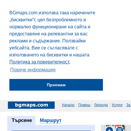
BGmaps.com използва така наречените
„бисквитки”с цел безпроблемното и
нормално функциониране на сайта и
предоставяне на релевантни за вас
реклами и съдържание. Ползвайки
уебсайта, Вие се съгласявате с
използването на бисквитки и нашата
Политика за поверителност.
Повече информация
Приемам
Начало
|
Помощ
|
Легенда
|
Услуги
|
За
Търсене
Маршрут