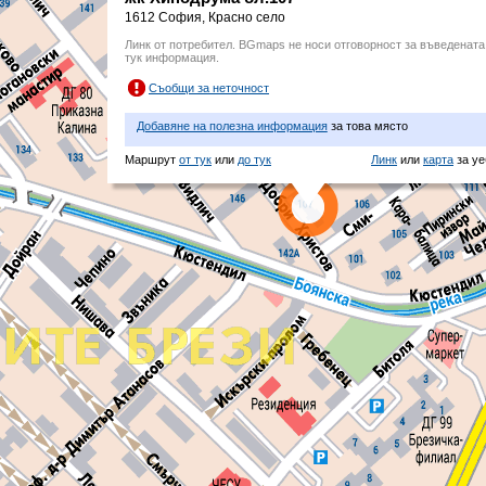
1612 София, Красно село
Линк от потребител. BGmaps не носи отговорност за въведената
тук информация.
Съобщи за неточност
Добавяне на полезна информация
за това място
Маршрут
от тук
или
до тук
Линк
или
карта
за уе