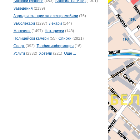
Банкови клонове
(453)
Банкомати (ATM)
(1301)
Заведения
(2139)
Зарядни станции за електромобили
(76)
Зъболекари
(1297)
Лекари
(144)
Магазини
(1497)
Нотариуси
(148)
Полицейски камери
(55)
Спирки
(2821)
Спорт
(392)
Трафик информация
(16)
Услуги
(2332)
Хотели
(221)
Още ...