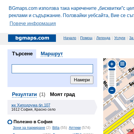
BGmaps.com използва така наречените „бисквитки”с це
реклами и съдържание. Ползвайки уебсайта, Вие се съ
Повече информация
Начало
|
Помощ
|
Легенда
|
Услуги
|
За
Търсене
Маршрут
Резултати
(1)
Моят град
жк Хиподрума бл.107
1612 София, Красно село
Полезно в София
Зони за паркиране
(2)
Billa
(55)
Аптеки
(574)