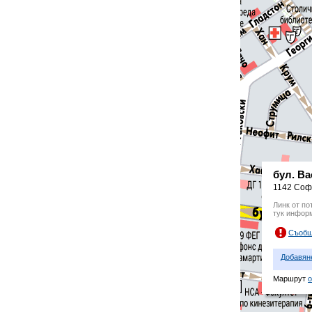
бул. В
1142 Соф
Линк от по
тук инфор
Съобщ
Добавян
Маршрут
о