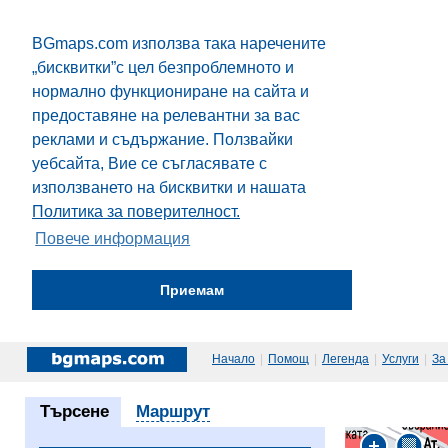
BGmaps.com използва така наречените
„бисквитки”с цел безпроблемното и
нормално функциониране на сайта и
предоставяне на релевантни за вас
реклами и съдържание. Ползвайки
уебсайта, Вие се съгласявате с
използването на бисквитки и нашата
Политика за поверителност.
Повече информация
Приемам
Начало
|
Помощ
|
Легенда
|
Услуги
|
За
Търсене
Маршрут