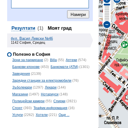
Резултати
(1)
Моят град
бул. Васил Левски №46
1142 София, Средец
Полезно в София
Зони за паркиране
(2)
Billa
(55)
Аптеки
(574)
Банкови клонове
(453)
Банкомати (ATM)
(1301)
Заведения
(2139)
Зарядни станции за електромобили
(76)
Зъболекари
(1297)
Лекари
(144)
Магазини
(1497)
Нотариуси
(148)
Полицейски камери
(55)
Спирки
(2821)
Спорт
(393)
Трафик информация
(16)
Услуги
(2262)
Хотели
(221)
Още ...