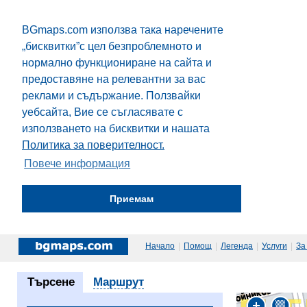
BGmaps.com използва така наречените
„бисквитки”с цел безпроблемното и
нормално функциониране на сайта и
предоставяне на релевантни за вас
реклами и съдържание. Ползвайки
уебсайта, Вие се съгласявате с
използването на бисквитки и нашата
Политика за поверителност.
Повече информация
Приемам
Начало
|
Помощ
|
Легенда
|
Услуги
|
За
Търсене
Маршрут