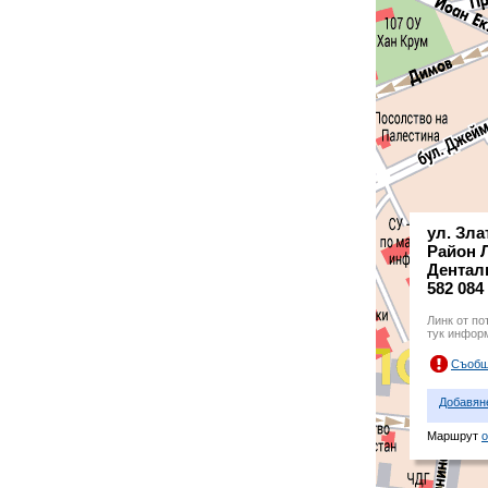
ул. Зл
Район 
Дентал
582 084
Линк от по
тук инфор
Съобщ
Добавян
Маршрут
о