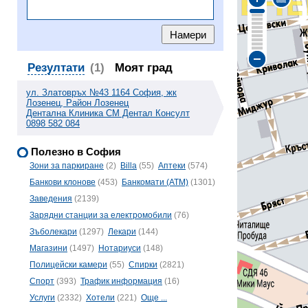
Резултати
(1)
Моят град
ул. Златовръх №43 1164 София, жк
Лозенец, Район Лозенец
Дентална Клиника СМ Дентал Консулт
0898 582 084
Полезно в София
Зони за паркиране
(2)
Billa
(55)
Аптеки
(574)
Банкови клонове
(453)
Банкомати (ATM)
(1301)
Заведения
(2139)
Зарядни станции за електромобили
(76)
Зъболекари
(1297)
Лекари
(144)
Магазини
(1497)
Нотариуси
(148)
Полицейски камери
(55)
Спирки
(2821)
Спорт
(393)
Трафик информация
(16)
Услуги
(2332)
Хотели
(221)
Още ...