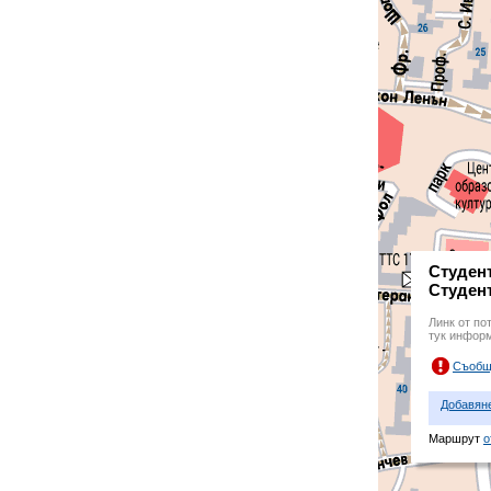
Студент
Студент
Линк от по
тук инфор
Съобщ
Добавян
Маршрут
о