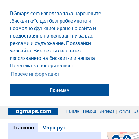
BGmaps.com използва така наречените
„бисквитки”с цел безпроблемното и
нормално функциониране на сайта и
предоставяне на релевантни за вас
реклами и съдържание. Ползвайки
уебсайта, Вие се съгласявате с
използването на бисквитки и нашата
Политика за поверителност.
Повече информация
Приемам
Начало
|
Помощ
|
Легенда
|
Услуги
|
За
Търсене
Маршрут