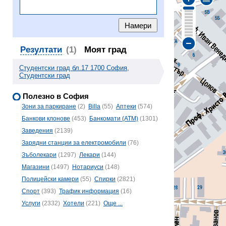
Резултати
(1)
Моят град
Студентски град бл.17 1700 София,
Студентски град
Полезно в София
Зони за паркиране
(2)
Billa
(55)
Аптеки
(574)
Банкови клонове
(453)
Банкомати (ATM)
(1301)
Заведения
(2139)
Зарядни станции за електромобили
(76)
Зъболекари
(1297)
Лекари
(144)
Магазини
(1497)
Нотариуси
(148)
Полицейски камери
(55)
Спирки
(2821)
Спорт
(393)
Трафик информация
(16)
Услуги
(2332)
Хотели
(221)
Още ...