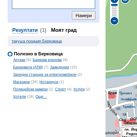
Резултати
(1)
Моят град
текуща позиция Берковица
Полезно в Берковица
Аптеки
(6)
Банкови клонове
(4)
Банкомати (ATM)
(7)
Заведения
(15)
Зарядни станции за електромобили
(2)
Магазини
(26)
Нотариуси
(1)
Полицейски камери
(1)
Спорт
(4)
Услуги
(2)
Хотели
(19)
Още ...