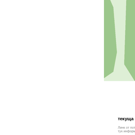
текуща
Линк от по
тук инфор