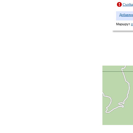
Съобщ
Добавян
Маршрут
о