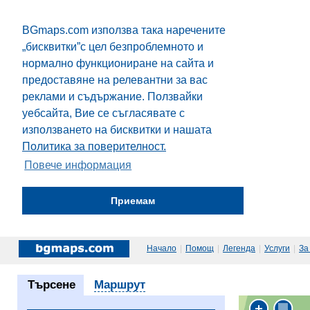
BGmaps.com използва така наречените
„бисквитки”с цел безпроблемното и
нормално функциониране на сайта и
предоставяне на релевантни за вас
реклами и съдържание. Ползвайки
уебсайта, Вие се съгласявате с
използването на бисквитки и нашата
Политика за поверителност.
Повече информация
Приемам
Начало
|
Помощ
|
Легенда
|
Услуги
|
За
Търсене
Маршрут