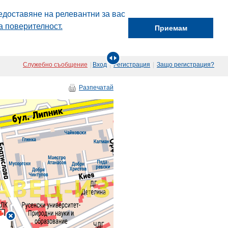
едоставяне на релевантни за вас
а поверителност.
Приемам
Служебно съобщение
|
Вход
|
Регистрация
|
Защо регистрация?
Разпечатай