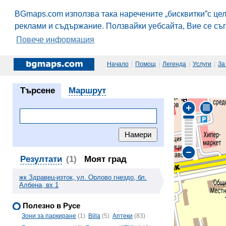
BGmaps.com използва така наречените „бисквитки”с це
реклами и съдържание. Ползвайки уебсайта, Вие се съ
Повече информация
Начало
|
Помощ
|
Легенда
|
Услуги
|
За
Търсене
Маршрут
Резултати
(1)
Моят град
жк Здравец-изток, ул. Орлово гнездо, бл.
Албена, вх 1
Полезно в Русе
Зони за паркиране
(1)
Billa
(5)
Аптеки
(83)