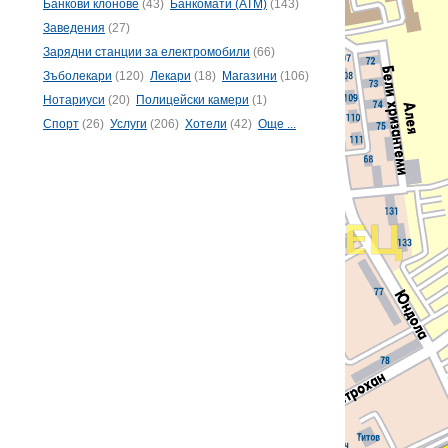
Банкови клонове
(43)
Банкомати (ATM)
(143)
Заведения
(27)
Зарядни станции за електромобили
(66)
Зъболекари
(120)
Лекари
(18)
Магазини
(106)
Нотариуси
(20)
Полицейски камери
(1)
Спорт
(26)
Услуги
(206)
Хотели
(42)
Още ...