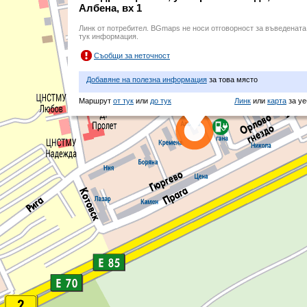
Албена, вх 1
Линк от потребител. BGmaps не носи отговорност за въведената
тук информация.
Съобщи за неточност
Добавяне на полезна информация
за това място
Маршрут
от тук
или
до тук
Линк
или
карта
за уе