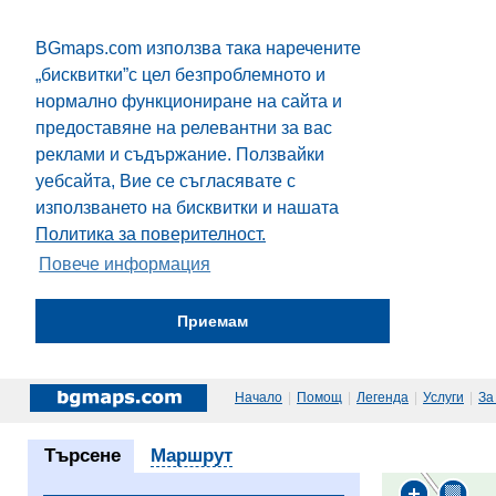
BGmaps.com използва така наречените
„бисквитки”с цел безпроблемното и
нормално функциониране на сайта и
предоставяне на релевантни за вас
реклами и съдържание. Ползвайки
уебсайта, Вие се съгласявате с
използването на бисквитки и нашата
Политика за поверителност.
Повече информация
Приемам
Начало
|
Помощ
|
Легенда
|
Услуги
|
За
Търсене
Маршрут