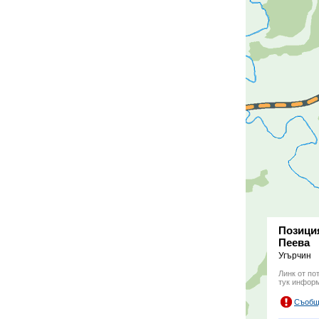
Позиция
Пеева
Угърчин
Линк от по
тук инфор
Съобщ