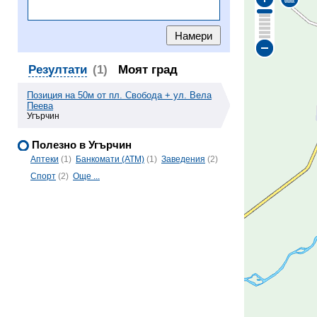
Резултати
(1)
Моят град
Позиция на 50м от пл. Свобода + ул. Вела
Пеева
Угърчин
Полезно в Угърчин
Аптеки
(1)
Банкомати (ATM)
(1)
Заведения
(2)
Спорт
(2)
Още ...