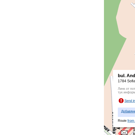
bul. An
1784 Sofia
Линк от по
тук инфор
Send i
Добавян
Route
from