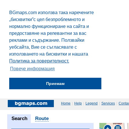
BGmaps.com използва така наречените
„бисквитки”с цел безпроблемното и
нормално функциониране на сайта и
предоставяне на релевантни за вас
реклами и съдържание. Ползвайки
уебсайта, Вие се съгласявате с
използването на бисквитки и нашата
Политика за поверителност.
Повече информация
Приемам
Home
|
Help
|
Legend
|
Services
|
Contac
Search
Route