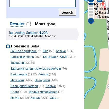
Results
(1)
Моят град
bul. Andrey Saharov №20A
1784 Sofia, zhk Mladost-1, Mladost
Полезно в Sofia
Зони за паркиране
(2)
Billa
(55)
Аптеки
(574)
Банкови клонове
(453)
Банкомати (ATM)
(1301)
Заведения
(2139)
Зарядни станции за електромобили
(76)
Зъболекари
(1297)
Лекари
(144)
Магазини
(1497)
Нотариуси
(148)
Полицейски камери
(55)
Спирки
(2821)
Спорт
(393)
Трафик информация
(16)
Услуги
(2332)
Хотели
(221)
Още ...