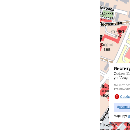
Институ
София 11
ул. “Акад.
Линк от по
тук инфор
Съобщ
Добавян
Маршрут
о