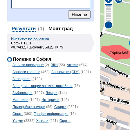
Резултати
(1)
Моят град
Институт по роботика
София 1113
ул. “Акад. Г.Бончев”, Бл.2, ПК 79
Полезно в София
Зони за паркиране
(2)
Billa
(55)
Аптеки
(574)
Банкови клонове
(453)
Банкомати (ATM)
(1301)
Заведения
(2139)
Зарядни станции за електромобили
(76)
Зъболекари
(1297)
Лекари
(144)
Магазини
(1497)
Нотариуси
(148)
Полицейски камери
(55)
Спирки
(2821)
Спорт
(393)
Трафик информация
(16)
Услуги
(2332)
Хотели
(221)
Още ...