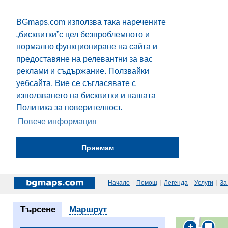
BGmaps.com използва така наречените
„бисквитки”с цел безпроблемното и
нормално функциониране на сайта и
предоставяне на релевантни за вас
реклами и съдържание. Ползвайки
уебсайта, Вие се съгласявате с
използването на бисквитки и нашата
Политика за поверителност.
Повече информация
Приемам
Начало
|
Помощ
|
Легенда
|
Услуги
|
За
Търсене
Маршрут