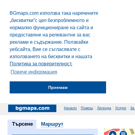
BGmaps.com използва така наречените
„бисквитки”с цел безпроблемното и
нормално функциониране на сайта и
предоставяне на релевантни за вас
реклами и съдържание. Ползвайки
уебсайта, Вие се съгласявате с
използването на бисквитки и нашата
Политика за поверителност.
Повече информация
Приемам
Начало
|
Помощ
|
Легенда
|
Услуги
|
За
Търсене
Маршрут