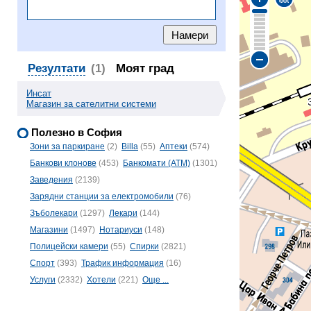
Резултати
(1)
Моят град
Инсат
Магазин за сателитни системи
Полезно в София
Зони за паркиране
(2)
Billa
(55)
Аптеки
(574)
Банкови клонове
(453)
Банкомати (ATM)
(1301)
Заведения
(2139)
Зарядни станции за електромобили
(76)
Зъболекари
(1297)
Лекари
(144)
Магазини
(1497)
Нотариуси
(148)
Полицейски камери
(55)
Спирки
(2821)
Спорт
(393)
Трафик информация
(16)
Услуги
(2332)
Хотели
(221)
Още ...