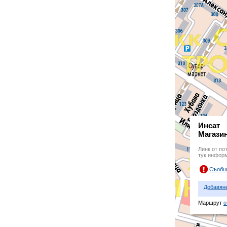
Инсат
Магазин
Линк от по
тук инфор
Съобщ
Добавян
Маршрут
о