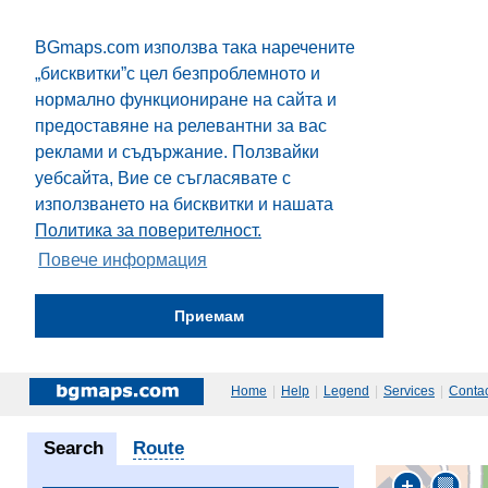
BGmaps.com използва така наречените
„бисквитки”с цел безпроблемното и
нормално функциониране на сайта и
предоставяне на релевантни за вас
реклами и съдържание. Ползвайки
уебсайта, Вие се съгласявате с
използването на бисквитки и нашата
Политика за поверителност.
Повече информация
Приемам
Home
|
Help
|
Legend
|
Services
|
Contac
Search
Route