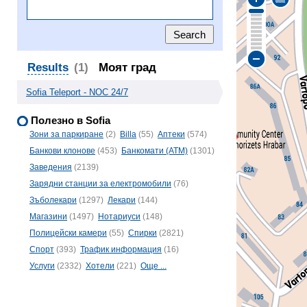
Results
(1)
Моят град
Sofia Teleport - NOC 24/7
Полезно в Sofia
Зони за паркиране
(2)
Billa
(55)
Аптеки
(574)
Банкови клонове
(453)
Банкомати (ATM)
(1301)
Заведения
(2139)
Зарядни станции за електромобили
(76)
Зъболекари
(1297)
Лекари
(144)
Магазини
(1497)
Нотариуси
(148)
Полицейски камери
(55)
Спирки
(2821)
Спорт
(393)
Трафик информация
(16)
Услуги
(2332)
Хотели
(221)
Още ...