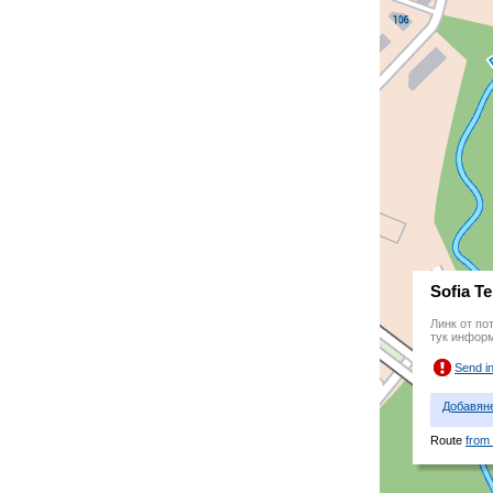
Sofia Te
Линк от по
тук инфор
Send i
Добавян
Route
from