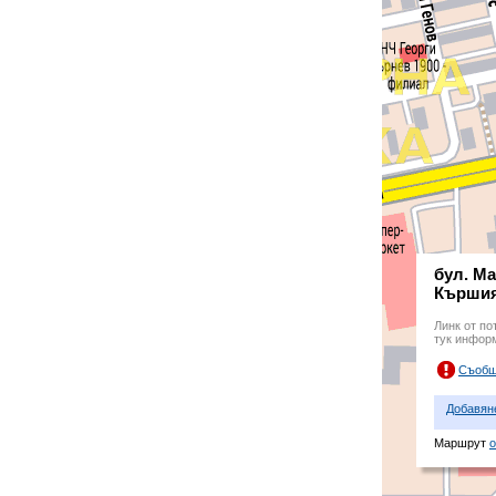
бул. Ма
Кършия
Линк от по
тук инфор
Съобщ
Добавян
Маршрут
о