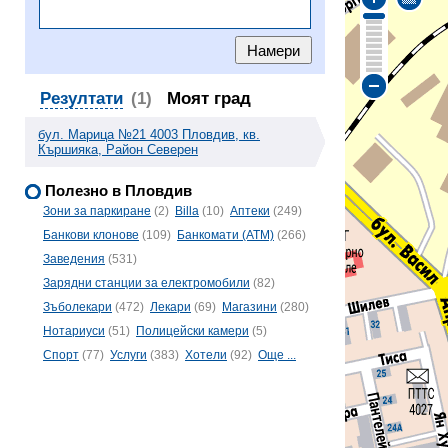
Резултати
(1)
Моят град
бул. Марица №21 4003 Пловдив, кв.
Кършияка, Район Северен
Полезно в Пловдив
Зони за паркиране
(2)
Billa
(10)
Аптеки
(249)
Банкови клонове
(109)
Банкомати (ATM)
(266)
Заведения
(531)
Зарядни станции за електромобили
(82)
Зъболекари
(472)
Лекари
(69)
Магазини
(280)
Нотариуси
(51)
Полицейски камери
(5)
Спорт
(77)
Услуги
(383)
Хотели
(92)
Още ...