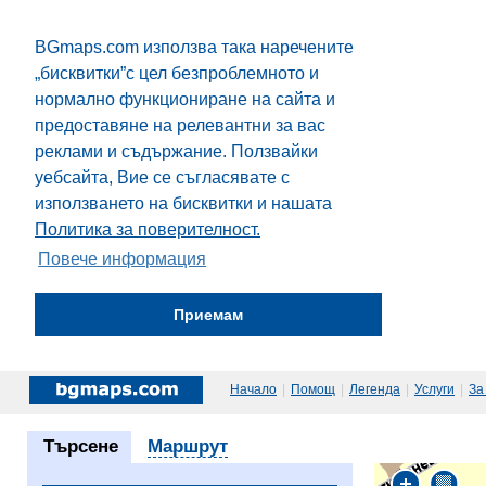
BGmaps.com използва така наречените
„бисквитки”с цел безпроблемното и
нормално функциониране на сайта и
предоставяне на релевантни за вас
реклами и съдържание. Ползвайки
уебсайта, Вие се съгласявате с
използването на бисквитки и нашата
Политика за поверителност.
Повече информация
Приемам
Начало
|
Помощ
|
Легенда
|
Услуги
|
За
Търсене
Маршрут