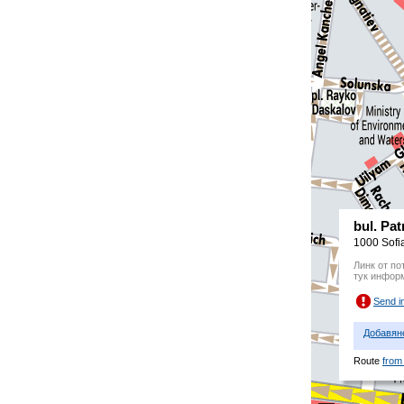
bul. Pa
1000 Sofi
Линк от по
тук инфор
Send i
Добавян
Route
from