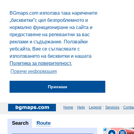
BGmaps.com използва така наречените
„бисквитки”с цел безпроблемното и
нормално функциониране на сайта и
предоставяне на релевантни за вас
реклами и съдържание. Ползвайки
уебсайта, Вие се съгласявате с
използването на бисквитки и нашата
Политика за поверителност.
Повече информация
Приемам
Home
|
Help
|
Legend
|
Services
|
Contac
Search
Route