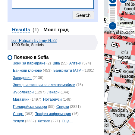
Results
(1)
Моят град
bul. Patriarh Evtimiy №22
1000 Sofia, Sredets
Полезно в Sofia
Зони за паркиране
(2)
Billa
(55)
Аптеки
(574)
Банкови клонове
(453)
Банкомати (ATM)
(1301)
Заведения
(2139)
Зарядни станции за електромобили
(76)
Зъболекари
(1297)
Лекари
(144)
Магазини
(1497)
Нотариуси
(148)
Полицейски камери
(55)
Спирки
(2821)
Спорт
(393)
Трафик информация
(16)
Услуги
(2332)
Хотели
(221)
Още ...