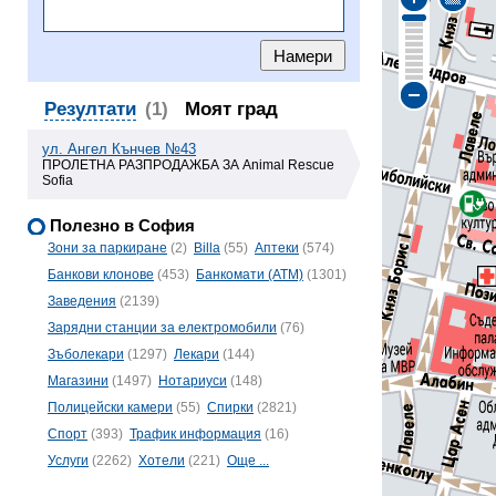
Резултати
(1)
Моят град
ул. Ангел Кънчев №43
ПРОЛЕТНА РАЗПРОДАЖБА ЗА Animal Rescue
Sofia
Полезно в София
Зони за паркиране
(2)
Billa
(55)
Аптеки
(574)
Банкови клонове
(453)
Банкомати (ATM)
(1301)
Заведения
(2139)
Зарядни станции за електромобили
(76)
Зъболекари
(1297)
Лекари
(144)
Магазини
(1497)
Нотариуси
(148)
Полицейски камери
(55)
Спирки
(2821)
Спорт
(393)
Трафик информация
(16)
Услуги
(2262)
Хотели
(221)
Още ...