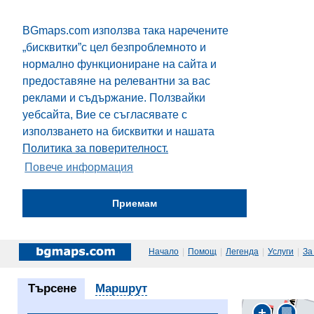
BGmaps.com използва така наречените
„бисквитки”с цел безпроблемното и
нормално функциониране на сайта и
предоставяне на релевантни за вас
реклами и съдържание. Ползвайки
уебсайта, Вие се съгласявате с
използването на бисквитки и нашата
Политика за поверителност.
Повече информация
Приемам
Начало
|
Помощ
|
Легенда
|
Услуги
|
За
Търсене
Маршрут