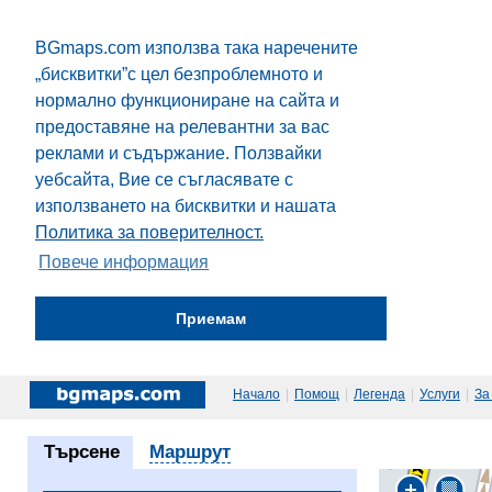
BGmaps.com използва така наречените
„бисквитки”с цел безпроблемното и
нормално функциониране на сайта и
предоставяне на релевантни за вас
реклами и съдържание. Ползвайки
уебсайта, Вие се съгласявате с
използването на бисквитки и нашата
Политика за поверителност.
Повече информация
Приемам
Начало
|
Помощ
|
Легенда
|
Услуги
|
За
Търсене
Маршрут