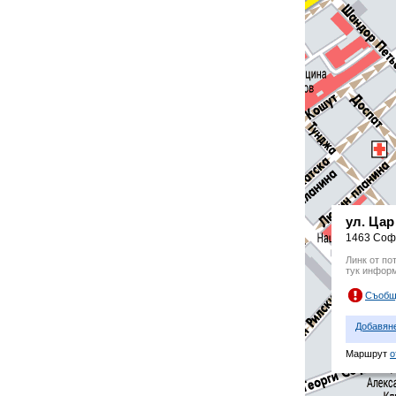
ул. Ца
1463 Соф
Линк от по
тук инфор
Съобщ
Добавян
Маршрут
о