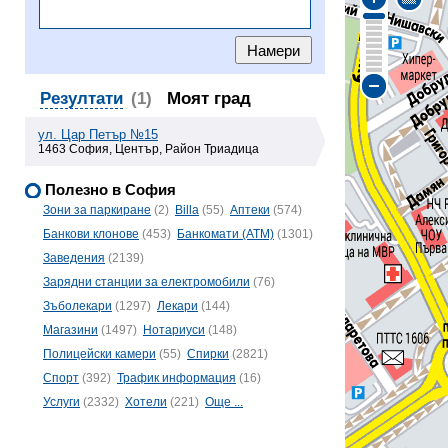
Резултати
(1)
Моят град
ул. Цар Петър №15
1463 София, Център, Район Триадица
Полезно в София
Зони за паркиране
(2)
Billa
(55)
Аптеки
(574)
Банкови клонове
(453)
Банкомати (ATM)
(1301)
Заведения
(2139)
Зарядни станции за електромобили
(76)
Зъболекари
(1297)
Лекари
(144)
Магазини
(1497)
Нотариуси
(148)
Полицейски камери
(55)
Спирки
(2821)
Спорт
(392)
Трафик информация
(16)
Услуги
(2332)
Хотели
(221)
Още ...