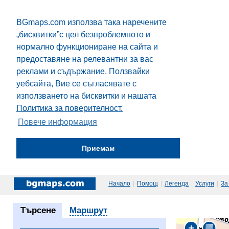
BGmaps.com използва така наречените
„бисквитки”с цел безпроблемното и
нормално функциониране на сайта и
предоставяне на релевантни за вас
реклами и съдържание. Ползвайки
уебсайта, Вие се съгласявате с
използването на бисквитки и нашата
Политика за поверителност.
Повече информация
Приемам
Начало
|
Помощ
|
Легенда
|
Услуги
|
За
Търсене
Маршрут