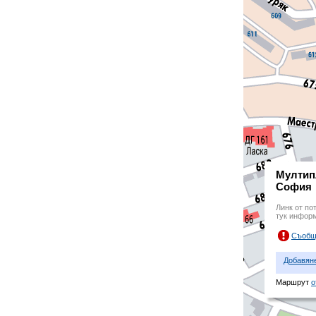
Мултип
София
Линк от по
тук инфор
Съобщ
Добавян
Маршрут
о