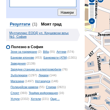
Резултати
(1)
Моят град
Мултиплекс ЕООД ул. Крушовски връх
№1, София
Полезно в София
Зони за паркиране
(2)
Billa
(55)
Аптеки
(574)
Банкови клонове
(453)
Банкомати (ATM)
(1301)
Заведения
(2139)
Зарядни станции за електромобили
(76)
Зъболекари
(1297)
Лекари
(144)
Магазини
(1497)
Нотариуси
(148)
Полицейски камери
(55)
Спирки
(2821)
Спорт
(393)
Трафик информация
(16)
Услуги
(2332)
Хотели
(221)
Още ...